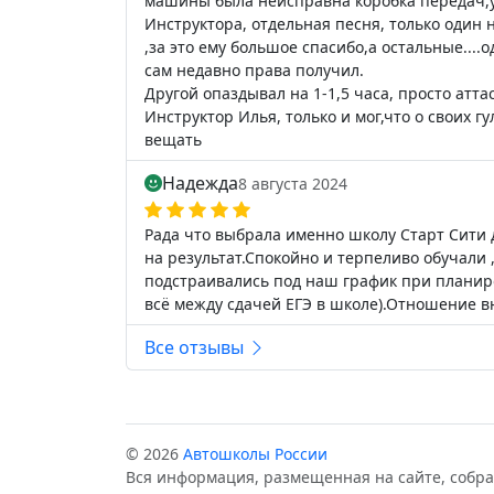
машины была неисправна коробка передач,у
Инструктора, отдельная песня, только один
,за это ему большое спасибо,а остальные....
сам недавно права получил.
Другой опаздывал на 1-1,5 часа, просто аттас
Инструктор Илья, только и мог,что о своих гу
вещать
Надежда
8 августа 2024
Рада что выбрала именно школу Старт Сити
на результат.Спокойно и терпеливо обучали 
подстраивались под наш график при планиро
всё между сдачей ЕГЭ в школе).Отношение в
Все отзывы
© 2026
Автошколы России
Вся информация, размещенная на сайте, собра