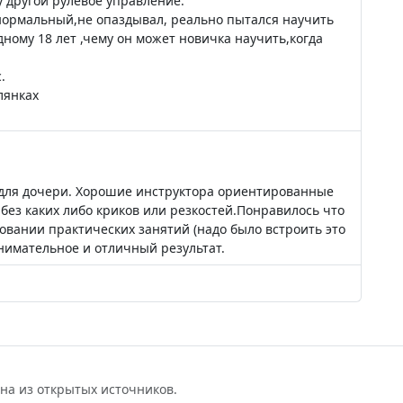
 другой рулевое управление.
 нормальный,не опаздывал, реально пытался научить
одному 18 лет ,чему он может новичка научить,когда
.
лянках
 для дочери. Хорошие инструктора ориентированные
,без каких либо криков или резкостей.Понравилось что
вании практических занятий (надо было встроить это
нимательное и отличный результат.
на из открытых источников.