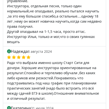
управление.
Инструктора, отдельная песня, только один
нормальный,не опаздывал, реально пытался научить
,за это ему большое спасибо,а остальные....одному 18
лет ,чему он может новичка научить,когда сам недавно
права получил.
Другой опаздывал на 1-1,5 часа, просто аттас.
Инструктор Илья, только и мог,что о своих гулянках
вещать
Надежда
8 августа 2024
Рада что выбрала именно школу Старт Сити для
дочери. Хорошие инструктора ориентированные на
результат.Спокойно и терпеливо обучали ,без каких
либо криков или резкостей.Понравилось что
подстраивались под наш график при планировании
практических занятий (надо было встроить это всё
между сдачей ЕГЭ в школе).Отношение внимательное
и отличный результат.
Екатерина
31 июля 2024