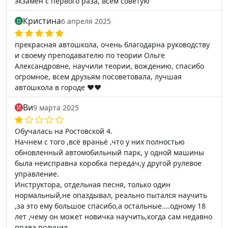
экзамен с первого раза, всем советую
Кристина
6 апреля 2025
прекрасная автошкола, очень благодарна руководству
и своему преподавателю по теории Ольге
Александровне, научили теории, вождению, спасибо
огромное, всем друзьям посоветовала, лучшая
автошкола в городе ❤️❤️
Ви
9 марта 2025
Обучалась на Ростовской 4.
Начнем с того ,всё враньё ,что у них полностью
обновленный автомобильный парк, у одной машины
была неисправна коробка передач,у другой рулевое
управление.
Инструктора, отдельная песня, только один
нормальный,не опаздывал, реально пытался научить
,за это ему большое спасибо,а остальные....одному 18
лет ,чему он может новичка научить,когда сам недавно
права получил.