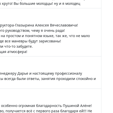
к круто! Вы большие молодцы! ну и я молодец
руктора-Глазырина Алексея Вячеславовича!
го руководством, чему я очень рада!
а простом и понятном языке, так же, что не мало
где все маневры будут зарисованы!
и что-то забудете.
щая атмосфера!
менеджеру Дарье и настоящему профессионалу
сы всегда были ответы, занятия проходили спокойно и
в, особенно огромная благодарность Пушиной Алёне!
, получается всё с первого раза благодаря ей!!! Не