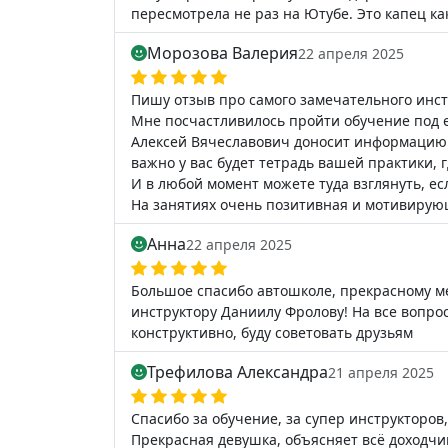
пересмотрела не раз на Ютубе. Это капец ка
Морозова Валерия
22 апреля 2025
Пишу отзыв про самого замечательного инст
Мне посчастливилось пройти обучение под е
Алексей Вячеславович доносит информацию н
важно у вас будет тетрадь вашей практики, 
И в любой момент можете туда взглянуть, есл
На занятиях очень позитивная и мотивирую
Анна
22 апреля 2025
Большое спасибо автошколе, прекрасному 
инструктору Даниилу Фролову! На все вопро
конструктивно, буду советовать друзьям
Трефилова Александра
21 апреля 2025
Спасибо за обучение, за супер инструкторо
Прекрасная девушка, объясняет всё доходчиво