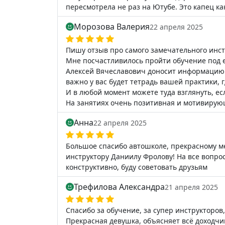
пересмотрела не раз на Ютубе. Это капец ка
Морозова Валерия
22 апреля 2025
Пишу отзыв про самого замечательного инст
Мне посчастливилось пройти обучение под е
Алексей Вячеславович доносит информацию н
важно у вас будет тетрадь вашей практики, 
И в любой момент можете туда взглянуть, есл
На занятиях очень позитивная и мотивирую
Анна
22 апреля 2025
Большое спасибо автошколе, прекрасному 
инструктору Даниилу Фролову! На все вопро
конструктивно, буду советовать друзьям
Трефилова Александра
21 апреля 2025
Спасибо за обучение, за супер инструкторо
Прекрасная девушка, объясняет всё доходчиво