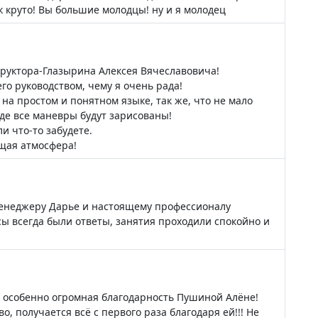
к круто! Вы большие молодцы! ну и я молодец
руктора-Глазырина Алексея Вячеславовича!
го руководством, чему я очень рада!
а простом и понятном языке, так же, что не мало
где все маневры будут зарисованы!
и что-то забудете.
щая атмосфера!
менеджеру Дарье и настоящему профессионалу
сы всегда были ответы, занятия проходили спокойно и
в, особенно огромная благодарность Пушиной Алёне!
, получается всё с первого раза благодаря ей!!! Не