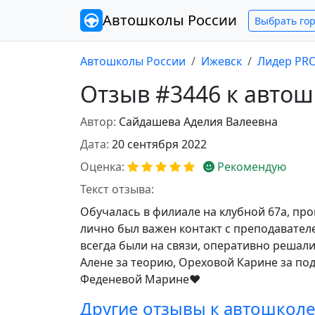
Автошколы
России
Выбрать го
Автошколы России
Ижевск
Лидер PR
Отзыв #3446 к авто
Автор:
Сайдашева Аделия Валеевна
Дата:
20 сентября 2022
Оценка:
Рекомендую
Текст отзыва:
Обучалась в филиале на клубной 67а, про
лично был важен контакт с преподавател
всегда были на связи, оперативно реша
Алене за теорию, Ореховой Карине за по
Феденевой Марине♥️
Другие отзывы к автошкол