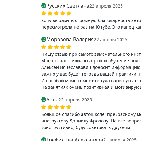
Русских Светлана
22 апреля 2025
Хочу выразить огромную благодарность авто
пересмотрела не раз на Ютубе. Это капец ка
Морозова Валерия
22 апреля 2025
Пишу отзыв про самого замечательного инст
Мне посчастливилось пройти обучение под е
Алексей Вячеславович доносит информацию н
важно у вас будет тетрадь вашей практики, 
И в любой момент можете туда взглянуть, есл
На занятиях очень позитивная и мотивирую
Анна
22 апреля 2025
Большое спасибо автошколе, прекрасному 
инструктору Даниилу Фролову! На все вопро
конструктивно, буду советовать друзьям
Трефилова Александра
21 апреля 2025