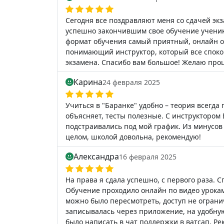
Сегодня все поздравляют меня со сдачей эк
успешно закончившим свое обучение ученико
формат обучения самый приятный, онлайн 
понимающий инструктор, который все спокой
экзамена. Спасибо вам большое! Желаю проц
Карина
24 февраля 2025
Учиться в "Баранке" удобно – теория всегда
объясняет, тесты полезные. С инструктором
подстраивались под мой график. Из минусов 
целом, школой довольна, рекомендую!
Александра
16 февраля 2025
На права я сдала успешно, с первого раза. 
Обучение проходило онлайн по видео урокам,
можно было пересмотреть, доступ не ограни
записывалась через приложение, на удобную
было написать в чат поддержки в ватсап. Р