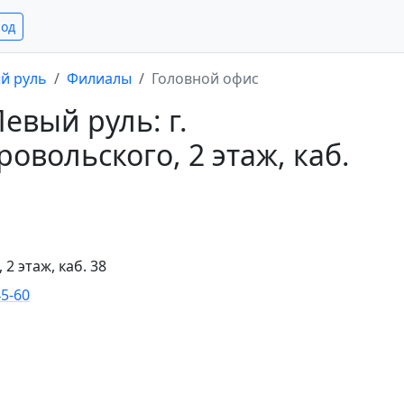
род
й руль
Филиалы
Головной офис
вый руль: г.
ровольского, 2 этаж, каб.
 2 этаж, каб. 38
45-60