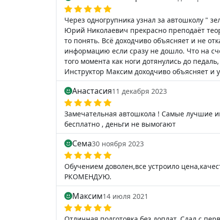
Через одногрупника узнал за автошколу " зе
Юрий Николаевич прекрасно преподаёт теор
то понять. Всё доходчиво объясняет и не от
информацию если сразу не дошло. Что на счё
того момента как ноги дотянулись до педаль
Инструктор Максим доходчиво объясняет и у
Анастасия
11 декабря 2023
Замечательная автошкола ! Самые лучшие и
бесплатно , деньги не вымогают
Сема
30 ноября 2023
Обучением доволен,все устроило цена,качес
РКОМЕНДУЮ.
Максим
14 июля 2021
Отличная подготовка без доплат. Сдал с перв