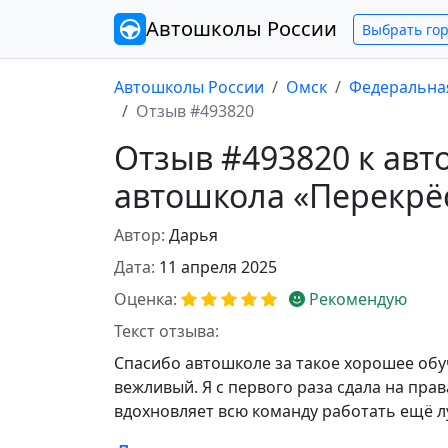
Автошколы
России
Выбрать го
Автошколы России
Омск
Федеральна
Отзыв #493820
Отзыв #493820 к ав
автошкола «Перекрё
Автор:
Дарья
Дата:
11 апреля 2025
Оценка:
Рекомендую
Текст отзыва:
Спасибо автошколе за такое хорошее обу
вежливый. Я с первого раза сдала на пра
вдохновляет всю команду работать ещё лу