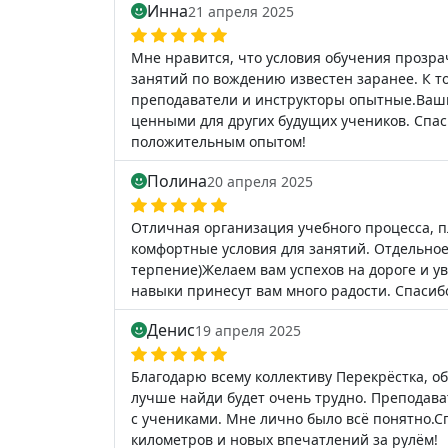
Инна
21 апреля 2025
Мне нравится, что условия обучения прозрач
занятий по вождению известен заранее. К т
преподаватели и инструкторы опытные.Ваши
ценными для других будущих учеников. Спас
положительным опытом!
Полина
20 апреля 2025
Отличная организация учебного процесса, 
комфортные условия для занятий. Отдельное
терпение)Желаем вам успехов на дороге и у
навыки принесут вам много радости. Спасибо
Денис
19 апреля 2025
Благодарю всему коллективу Перекрёстка, о
лучше найди будет очень трудно. Преподав
с учениками. Мне лично было всё понятно.С
километров и новых впечатлений за рулём!