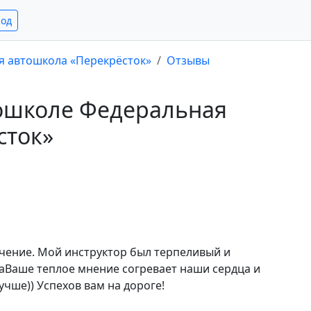
род
я автошкола «Перекрёсток»
Отзывы
тошколе Федеральная
сток»
чение. Мой инструктор был терпеливый и
ваВаше теплое мнение согревает наши сердца и
чше)) Успехов вам на дороге!