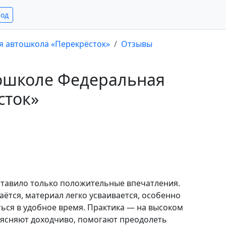
род
я автошкола «Перекрёсток»
Отзывы
тошколе Федеральная
сток»
тавило только положительные впечатления.
аётся, материал легко усваивается, особенно
ься в удобное время. Практика — на высоком
ъясняют доходчиво, помогают преодолеть