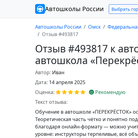
Автошколы
России
Выбрать го
Автошколы России
Омск
Федеральна
Отзыв #493817
Отзыв #493817 к ав
автошкола «Перекрё
Автор:
Иван
Дата:
14 апреля 2025
Оценка:
Рекомендую
Текст отзыва:
Обучение в автошколе «ПЕРЕКРЁСТОК» ос
Теоретическая часть чётко и понятно под
благодаря онлайн-формату — можно учит
уровне: инструкторы терпеливые, всё об