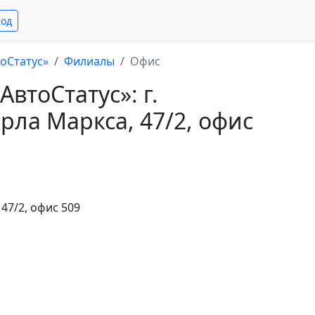
род
оСтатус»
Филиалы
Офис
втоСтатус»: г.
рла Маркса, 47/2, офис
 47/2, офис 509