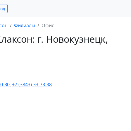
род
сон
Филиалы
Офис
аксон: г. Новокузнецк,
6
30-30
,
+7 (3843) 33-73-38