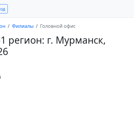
род
ион
Филиалы
Головной офис
 регион: г. Мурманск,
26
6