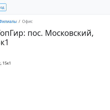
род
Филиалы
Офис
пГир: пос. Московский,
5к1
, 15к1