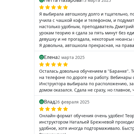
Нетта Назарова
13 марта 2025
Я выбирала автошколу долго и тщательно, п
учила с чашкой кофе и телефоном, и подума
настолько удобным, преподаватель Дмитрий С
урокам теорию я сдала за пять минут без е
девушку и не прогадала, некоторые нюансы 
Я довольна, автошкола прекрасная, на права
Елена
2 марта 2025
Осталась довольна обучением в "Баранке". Т
на телефоне по дороге на работу. Вебинары
Инструктора выбирала по расположению, за
домом оказался. Сдала не сразу, но главное
Влад
26 февраля 2025
Онлайн-формат обучения очень удобен! Теор
инструктором Натальей Брежневой проходил
удобное, хотя иногда подтормаживало. Быст