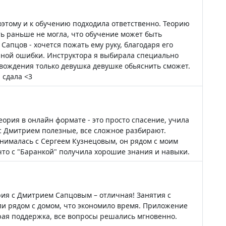
оэтому и к обучению подходила ответственно. Теорию
ть раньше не могла, что обучение может быть
апцов - хочется пожать ему руку, благодаря его
диной ошибки. Инструктора я выбирала специально
вождения только девушка девушке обьяснить сможет.
 сдала <3
еория в онлайн формате - это просто спасение, учила
 с Дмитрием полезные, все сложное разбирают.
нималась с Сергеем Кузнецовым, он рядом с моим
, что с "Баранкой" получила хорошие знания и навыки.
ия с Дмитрием Сапцовым – отличная! Занятия с
и рядом с домом, что экономило время. Приложение
рая поддержка, все вопросы решались мгновенно.