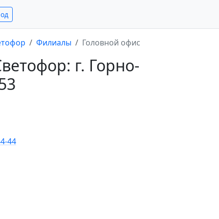
род
етофор
Филиалы
Головной офис
етофор: г. Горно-
 53
44-44