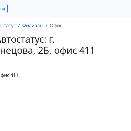
род
остатус
Филиалы
Офис
тостатус: г.
знецова, 2Б, офис 411
 офис 411