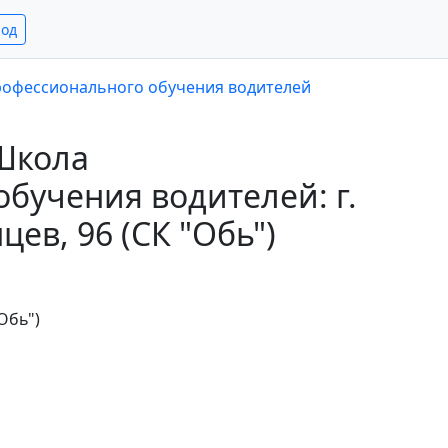
род
офессионального обучения водителей
Школа
бучения водителей: г.
цев, 96 (СК "Обь")
"Обь")