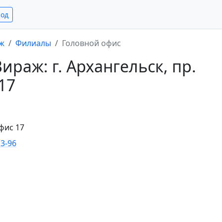
род
ж
Филиалы
Головной офис
раж: г. Архангельск, пр.
17
офис 17
13-96