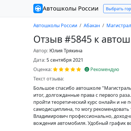
Автошколы
России
Выбрать го
Автошколы России
Абакан
Магистра
Отзыв #5845 к авто
Автор:
Юлия Трякина
Дата:
5 сентября 2021
Оценка:
Рекомендую
Текст отзыва:
Большое спасибо автошколе "Магистраль"
итог, долгожданные права с первого раза
пройти теоретический курс онлайн и не п
самодисциплина, то могу рекомендовать 
Владимирович профессионально, доходчи
вождения автомобиля. Удобный график в